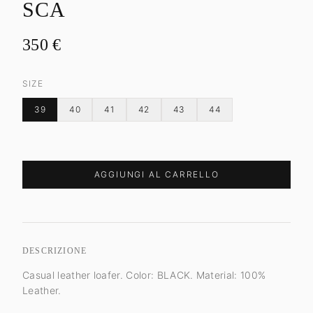
SCA
350
€
SIZE
39
40
41
42
43
44
AGGIUNGI AL CARRELLO
DESCRIZIONE
Casual leather loafer. Color: BLACK. Material: 100%
Leather.